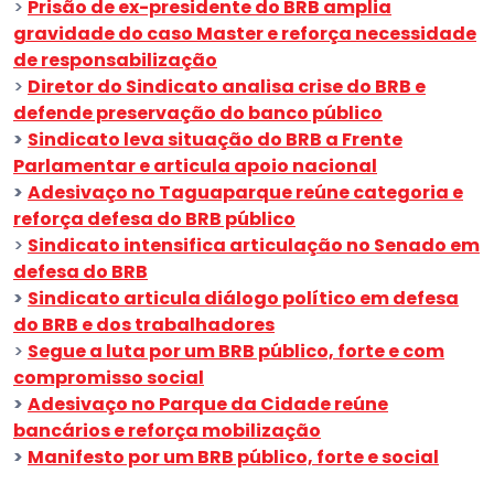
>
Prisão de ex-presidente do BRB amplia
gravidade do caso Master e reforça necessidade
de responsabilização
>
Diretor do Sindicato analisa crise do BRB e
defende preservação do banco público
>
Sindicato leva situação do BRB a Frente
Parlamentar e articula apoio nacional
>
Adesivaço no Taguaparque reúne categoria e
reforça defesa do BRB público
>
Sindicato intensifica articulação no Senado em
defesa do BRB
>
Sindicato articula diálogo político em defesa
do BRB e dos trabalhadores
>
Segue a luta por um BRB público, forte e com
compromisso social
>
Adesivaço no Parque da Cidade reúne
bancários e reforça mobilização
>
Manifesto por um BRB público, forte e social