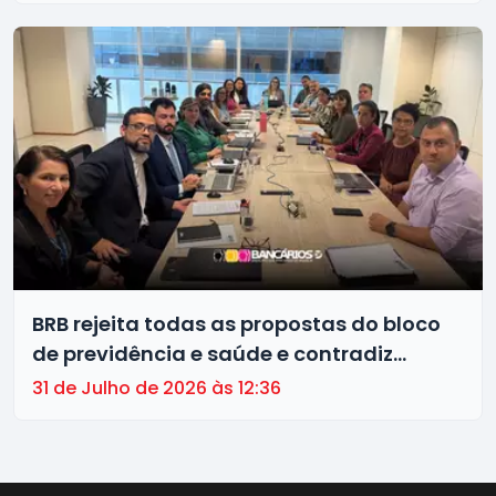
BRB rejeita todas as propostas do bloco
de previdência e saúde e contradiz
discurso de valorização das pessoas
31 de Julho de 2026 às 12:36