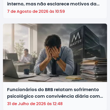
interno, mas não esclarece motivos da
decisão
7 de Agosto de 2026 às 10:59
Funcionários do BRB relatam sofrimento
psicológico com convivência diária com
investigados no caso Master
31 de Julho de 2026 às 12:48