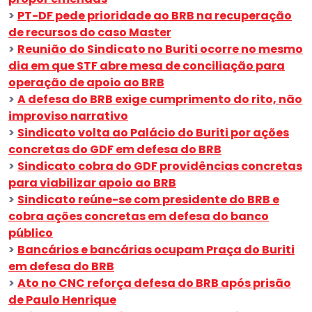
>
PT-DF pede prioridade ao BRB na recuperação
de recursos do caso Master
>
Reunião do Sindicato no Buriti ocorre no mesmo
dia em que STF abre mesa de conciliação para
operação de apoio ao BRB
>
A defesa do BRB exige cumprimento do rito, não
improviso narrativo
>
Sindicato volta ao Palácio do Buriti por ações
concretas do GDF em defesa do BRB
>
Sindicato cobra do GDF providências concretas
para viabilizar apoio ao BRB
>
Sindicato reúne-se com presidente do BRB e
cobra ações concretas em defesa do banco
público
>
Bancários e bancárias ocupam Praça do Buriti
em defesa do BRB
>
Ato no CNC reforça defesa do BRB após prisão
de Paulo Henrique