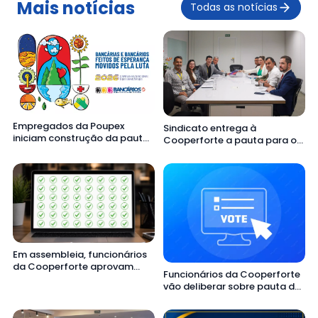
Mais notícias
Todas as notícias
Empregados da Poupex
Sindicato entrega à
iniciam construção da pauta
Cooperforte a pauta para o
específica da Campanha
ACT 2026/2028
Nacional 2026
Em assembleia, funcionários
da Cooperforte aprovam
Funcionários da Cooperforte
pauta de reivindicações com
vão deliberar sobre pauta de
93,24% dos votos
reivindicações em assembleia
virtual nesta sexta (12)