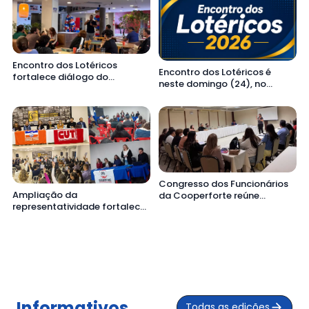
Encontro dos Lotéricos
Encontro dos Lotéricos é
fortalece diálogo do
neste domingo (24), no
Sindicato com trabalhadores
Sindicato
do ramo financeiro
Congresso dos Funcionários
Ampliação da
da Cooperforte reúne
representatividade fortalece
trabalhadores e fortalece
organização dos
construção da pauta de
trabalhadores do ramo
reivindicações
financeiro
Informativos
Todas as edições