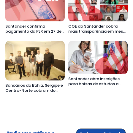
Santander confirma
COE do Santander cobra
pagamento da PLR em 27 de
mais transparência em mesa
fevereiro após ofício da
sobre diversidade e
Contraf-CUT
segurança bancária
Santander abre inscrições
para bolsas de estudos a
Bancários da Bahia, Sergipe e
funcionários ativos
Centro-Norte cobram do
Santander solução para
falhas no plano de saúde