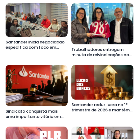
Santander inicia negociação
específica com foco em
Trabalhadores entregam
cláusulas sociais e fim de
minuta de reivindicações ao
tarifas para empregados
Santander
Santander reduz lucro no 1º
trimestre de 2026 e mantém
Sindicato conquista mais
cortes de empregos e
uma importante vitória em
fechamento de unidades
favor dos Assistentes
Comerciais Empresas do
Santander