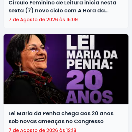
Círculo Feminino de Leitura inicia nesta
sexta (7) novo ciclo com A Hora da
Estrela
7 de Agosto de 2026 às 15:09
Lei Maria da Penha chega aos 20 anos
sob novas ameaças no Congresso
7 de Agosto de 2026 às 12:18