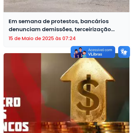
Em semana de protestos, bancários
denunciam demissões, terceirização
fraudulenta e fechamento de agências
15 de Maio de 2025 às 07:24
do Santander