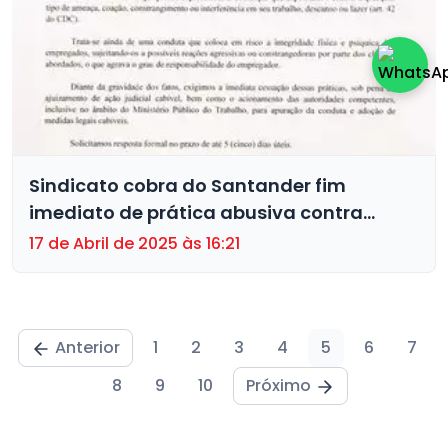
Sindicato cobra do Santander fim
imediato de prática abusiva contra
gerentes empresas
17 de Abril de 2025 às 16:21
Anterior
1
2
3
4
5
6
7
8
9
10
Próximo