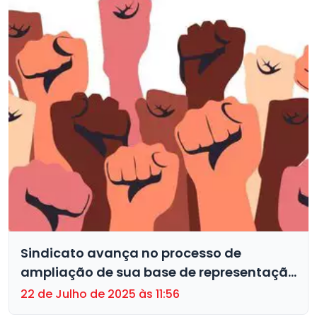
Sindicato avança no processo de
ampliação de sua base de representação
no ramo financeiro
22 de Julho de 2025 às 11:56