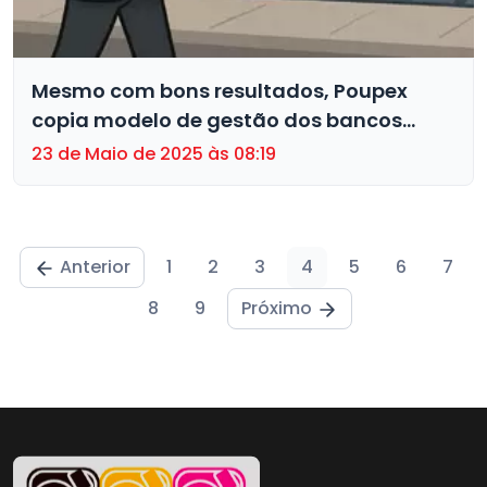
Mesmo com bons resultados, Poupex
copia modelo de gestão dos bancos
privados: demite e fecha escritórios
23 de Maio de 2025 às 08:19
Anterior
1
2
3
4
5
6
7
8
9
Próximo