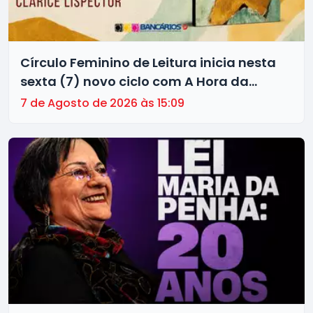
Círculo Feminino de Leitura inicia nesta
sexta (7) novo ciclo com A Hora da
Estrela
7 de Agosto de 2026 às 15:09