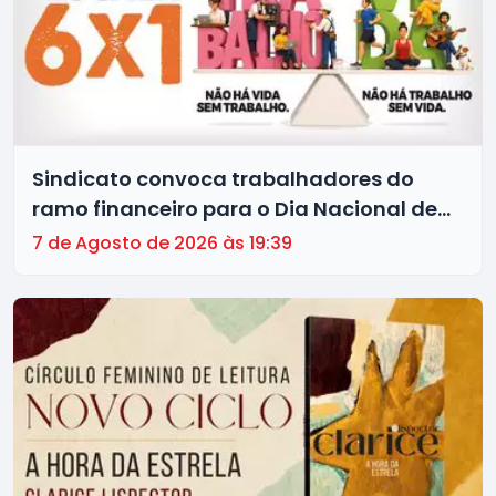
Sindicato convoca trabalhadores do
ramo financeiro para o Dia Nacional de
Luta pelo Fim da Escala 6x1 nesta
7 de Agosto de 2026 às 19:39
segunda (10)