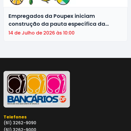
Empregados da Poupex iniciam
construção da pauta específica da
Campanha Nacional 2026
14 de Julho de 2026 às 10:00
Telefones
(61) 3262-9090
(61) 3262-9000