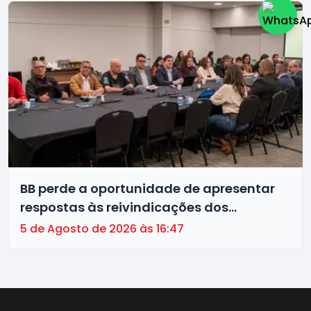
BB perde a oportunidade de apresentar
respostas às reivindicações dos
trabalhadores
5 de Agosto de 2026 às 16:47