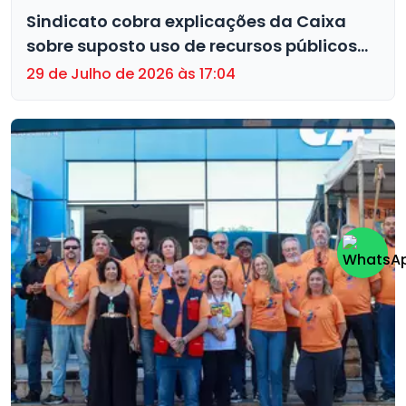
Sindicato cobra explicações da Caixa
sobre suposto uso de recursos públicos
para impulsionar agentes públicos
29 de Julho de 2026 às 17:04