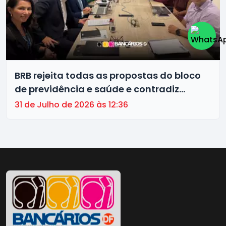
BRB rejeita todas as propostas do bloco
de previdência e saúde e contradiz
discurso de valorização das pessoas
31 de Julho de 2026 às 12:36