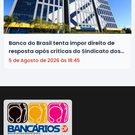
Banco do Brasil tenta impor direito de
resposta após críticas do Sindicato dos
Bancários de Brasília à gestão da
5 de Agosto de 2026 às 18:45
instituição