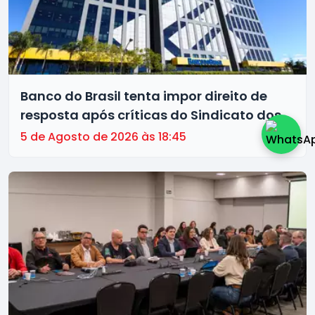
Banco do Brasil tenta impor direito de
resposta após críticas do Sindicato dos
Bancários de Brasília à gestão da
5 de Agosto de 2026 às 18:45
instituição