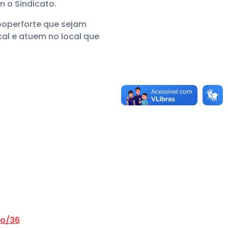
m o Sindicato.
operforte que sejam
al e atuem no local que
ao/36