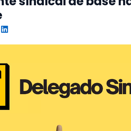
te sindical de base n
e