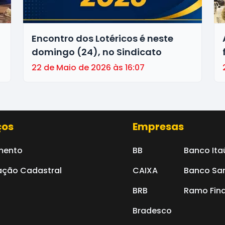
Encontro dos Lotéricos é neste
domingo (24), no Sindicato
o
22 de Maio de 2026 às 16:07
ços
Empresas
mento
BB
Banco Ita
ação Cadastral
CAIXA
Banco Sa
BRB
Ramo Fina
Bradesco