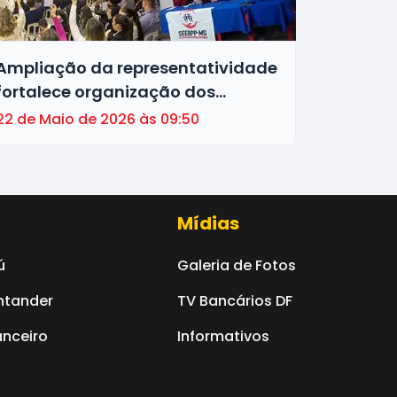
Ampliação da representatividade
fortalece organização dos
trabalhadores do ramo financeiro
22 de Maio de 2026 às 09:50
Mídias
ú
Galeria de Fotos
ntander
TV Bancários DF
nceiro
Informativos