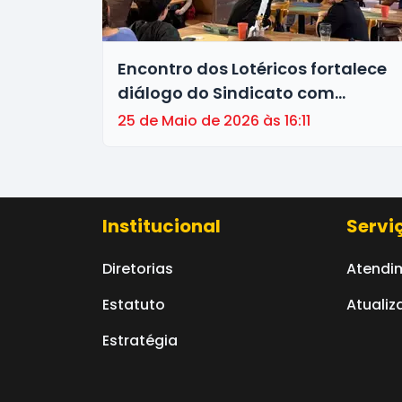
Encontro dos Lotéricos fortalece
diálogo do Sindicato com
trabalhadores do ramo financeir
25 de Maio de 2026 às 16:11
Institucional
Servi
Diretorias
Atendi
Estatuto
Atualiz
Estratégia