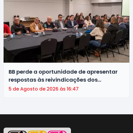
BB perde a oportunidade de apresentar
respostas às reivindicações dos
trabalhadores
5 de Agosto de 2026 às 16:47