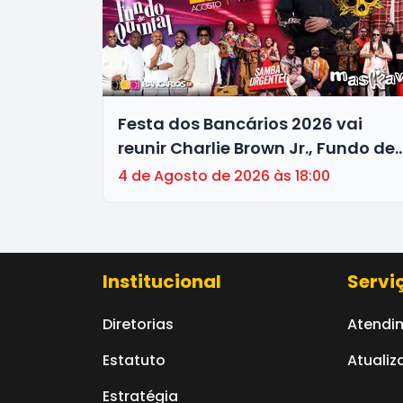
Festa dos Bancários 2026 vai
reunir Charlie Brown Jr., Fundo de
Quintal, Maskavo e Samba
4 de Agosto de 2026 às 18:00
Urgente dia 29, na AABB. Retire se
ingresso!
Institucional
Servi
Diretorias
Atendi
Estatuto
Atualiz
Estratégia