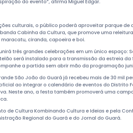
nspiração do evento”, afirma Miguel Edgar.
es culturais, o público poderá aproveitar parque de di
 banda Cabinha da Cultura, que promove uma releitur
 maracatu, ciranda, capoeira e boi.
unirá três grandes celebrações em um único espaço: 
ão será instalado para a transmissão da estreia da S
ompanhe a partida sem abrir mão da programação jun
rande São João do Guará já recebeu mais de 30 mil pe
icial ao integrar o calendário de eventos do Distrito
iva. Neste ano, a festa também promoverá uma campa
ca.
nto de Cultura Kombinando Cultura e Ideias e pela Conf
istração Regional do Guará e do Jornal do Guará.