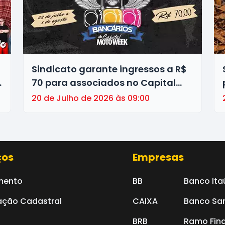
Sindicato garante ingressos a R$
70 para associados no Capital
Moto Week. Adquira o seu!
20 de Julho de 2026 às 09:00
u
ços
Empresas
mento
BB
Banco Ita
ação Cadastral
CAIXA
Banco Sa
BRB
Ramo Fina