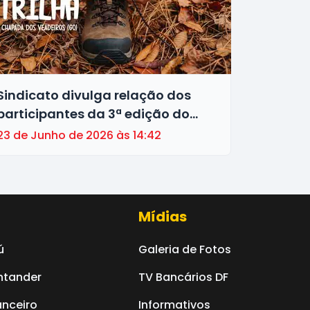
Sindicato divulga relação dos
participantes da 3ª edição do
Bancários na Trilha
23 de Junho de 2026 às 14:42
Mídias
ú
Galeria de Fotos
ntander
TV Bancários DF
nceiro
Informativos