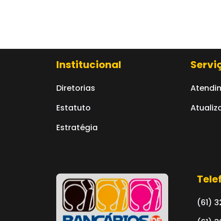
Institucional
Servi
Diretorias
Atendi
Estatuto
Atualiz
Estratégia
Tele
(61) 