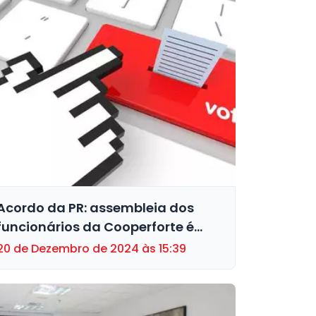
Acordo da PR: assembleia dos
funcionários da Cooperforte é
remarcada para o dia 23
20 de Dezembro de 2024 às 15:39