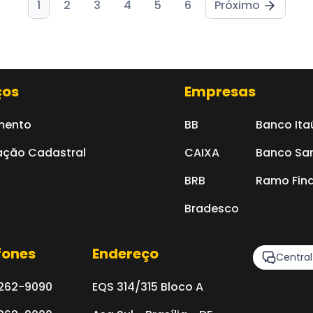
1
2
3
4
5
6
Próximo
ços
Empresas
mento
BB
Banco Ita
ação Cadastral
CAIXA
Banco Sa
BRB
Ramo Fina
Bradesco
fones
Endereço
Centra
3262-9090
EQS 314/315 Bloco A