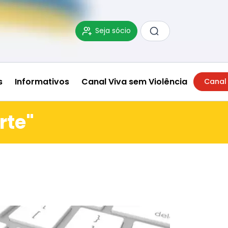
Seja sócio
s
Informativos
Canal Viva sem Violência
Canal
rte"