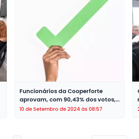
Funcionários da Cooperforte
aprovam, com 90,43% dos votos,
proposta de ACT, em assembleia
10 de Setembro de 2024 às 08:57
virtual