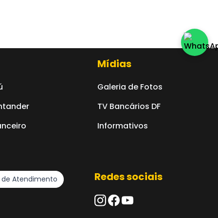
Mídias
ú
Galeria de Fotos
ntander
TV Bancários DF
nceiro
Informativos
Redes sociais
l de Atendimento