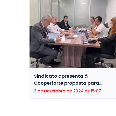
Sindicato apresenta à
Cooperforte proposta para
aumentar a Participação nos
3 de Dezembro de 2024 às 15:07
Resultados