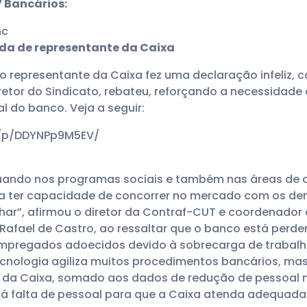
 Bancários:
nc
rda de representante da Caixa
, o representante da Caixa fez uma declaração infeliz
iretor do Sindicato, rebateu, reforçando a necessidade 
l do banco. Veja a seguir:
m/p/DDYNPp9M5EV/
atuando nos programas sociais e também nas áreas de 
a ter capacidade de concorrer no mercado com os dema
lhar”, afirmou o diretor da Contraf-CUT e coordenado
Rafael de Castro, ao ressaltar que o banco está per
empregados adoecidos devido à sobrecarga de trabalh
ecnologia agiliza muitos procedimentos bancários, m
ão da Caixa, somado aos dados de redução de pessoal n
há falta de pessoal para que a Caixa atenda adequa