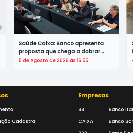
Saúde Caixa: Banco apresenta
proposta que chega a dobrar
mensalidade
5 de Agosto de 2026 às 16:55
ços
Empresas
mento
BB
Banco Ita
ação Cadastral
CAIXA
Banco Sa