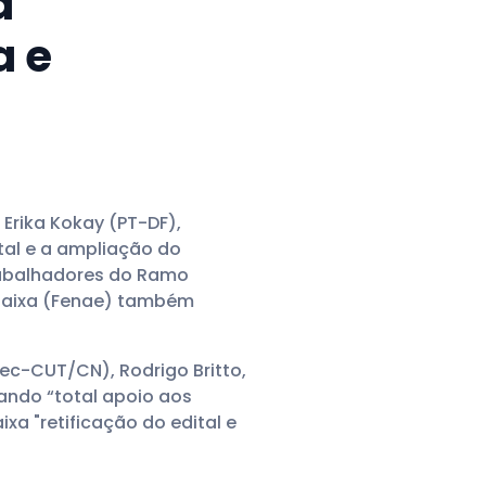
a
a e
rika Kokay (PT-DF),
ital e a ampliação do
rabalhadores do Ramo
 Caixa (Fenae) também
ec-CUT/CN), Rodrigo Britto,
ndo “total apoio aos
a "retificação do edital e