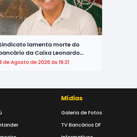
Sindicato lamenta morte do
bancário da Caixa Leonardo
Barbosa Luz
4 de Agosto de 2026 às 19:21
Mídias
ú
Galeria de Fotos
ntander
TV Bancários DF