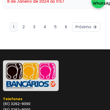
nesta sexta (12)
8 de Janeiro de 2024 às 11:57
1
2
3
4
5
6
Próximo
Telefones
(61) 3262-9090
(61) 3262-9000