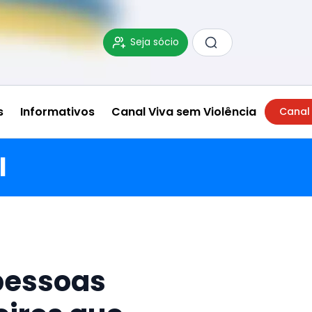
Seja sócio
s
Informativos
Canal Viva sem Violência
Canal
l
 pessoas