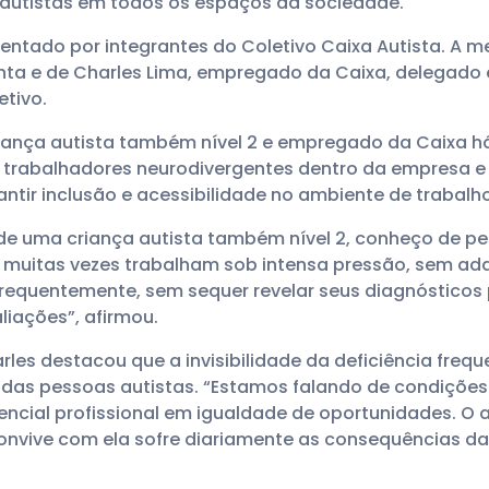
 autistas em todos os espaços da sociedade.
sentado por integrantes do Coletivo Caixa Autista. A 
nta e de Charles Lima, empregado da Caixa, delegado e
etivo.
criança autista também nível 2 e empregado da Caixa há
r trabalhadores neurodivergentes dentro da empresa 
tir inclusão e acessibilidade no ambiente de trabalho
de uma criança autista também nível 2, conheço de per
e muitas vezes trabalham sob intensa pressão, sem 
 frequentemente, sem sequer revelar seus diagnósticos
iações”, afirmou.
rles destacou que a invisibilidade da deficiência frequ
 das pessoas autistas. “Estamos falando de condições
ncial profissional em igualdade de oportunidades. O 
nvive com ela sofre diariamente as consequências da