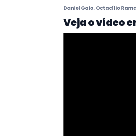
Daniel Gaio, Octacílio Rama
Veja o vídeo 