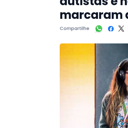
autistas e
marcaram a
Compartilhe