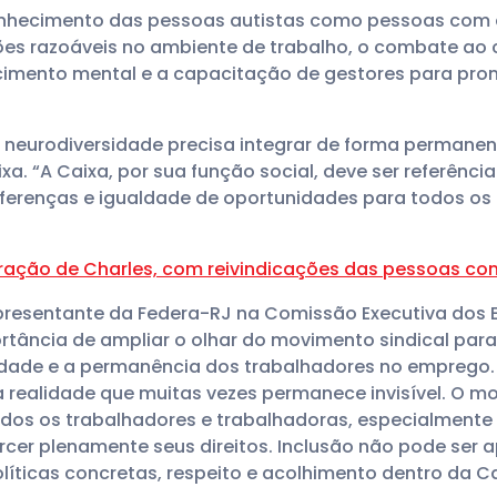
nhecimento das pessoas autistas como pessoas com de
s razoáveis no ambiente de trabalho, o combate ao 
cimento mental e a capacitação de gestores para pro
 neurodiversidade precisa integrar de forma permane
a. “A Caixa, por sua função social, deve ser referênc
diferenças e igualdade de oportunidades para todos os
aração de Charles, com reivindicações das pessoas co
presentante da Federa-RJ na Comissão Executiva dos 
rtância de ampliar o olhar do movimento sindical pa
idade e a permanência dos trabalhadores no emprego. “
 realidade que muitas vezes permanece invisível. O mo
dos os trabalhadores e trabalhadoras, especialmente
rcer plenamente seus direitos. Inclusão não pode ser a
líticas concretas, respeito e acolhimento dentro da Ca