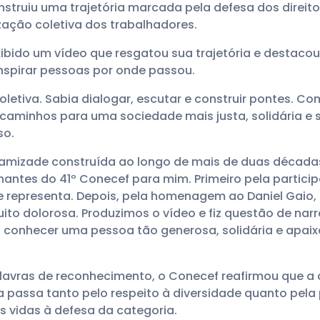
nstruiu uma trajetória marcada pela defesa dos direitos
zação coletiva dos trabalhadores.
ibido um vídeo que resgatou sua trajetória e destaco
 inspirar pessoas por onde passou.
oletiva. Sabia dialogar, escutar e construir pontes. Com
caminhos para uma sociedade mais justa, solidária e 
so.
 amizade construída ao longo de mais de duas décadas 
tes do 41º Conecef para mim. Primeiro pela particip
e representa. Depois, pela homenagem ao Daniel Gaio
ito dolorosa. Produzimos o vídeo e fiz questão de na
oi conhecer uma pessoa tão generosa, solidária e apaix
lavras de reconhecimento, o Conecef reafirmou que a
a passa tanto pelo respeito à diversidade quanto pel
 vidas à defesa da categoria.